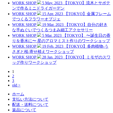
WORK SHOP
5 May. 2023
【TOKYO】流木とサボテ
ンで作るミニドライガーデン
WORK SHOP
15 Apr. 2023
【TOKYO】金属フレーム
でつくるフラワーオブジェ
WORK SHOP
19 Mar. 2023
【TOKYO】自分の好き
な手ぬぐいでつくるつまみ細工アクセサリー
WORK SHOP
5 Mar. 2023
【TOKYO】 〜誕生日の香
りを香水に〜 星のアロマミスト作りのワークショップ
WORK SHOP
19 Feb. 2023
【TOKYO】多肉植物-う
さぎと桜-寄せ植えワークショップ
WORK SHOP
28 Jan. 2023
【TOKYO】ミモザのスワ
ッグ作りワークショップ
1
2
3
old >
ホーム
支払い方法について
配送・送料について
返品について