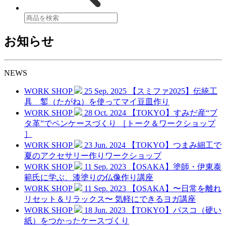
お知らせ
NEWS
WORK SHOP
25 Sep. 2025
【スミファ2025】伝統工
具 鏨（たがね）を使ってマイ豆皿作り
WORK SHOP
28 Oct. 2024
【TOKYO】すみだ産“ブ
タ革”でペンケースづくり ［トーク＆ワークショップ
］
WORK SHOP
23 Jun. 2024
【TOKYO】つまみ細工で
夏のアクセサリー作りワークショップ
WORK SHOP
11 Sep. 2023
【OSAKA】塗師・伊東泰
範氏に学ぶ、漆塗りの仏像作り講座
WORK SHOP
11 Sep. 2023
【OSAKA】〜日常を離れ
リセット＆リラックス〜 気軽にできるヨガ講座
WORK SHOP
18 Jun. 2023
【TOKYO】パスコ（硬い
紙）をつかったケースづくり