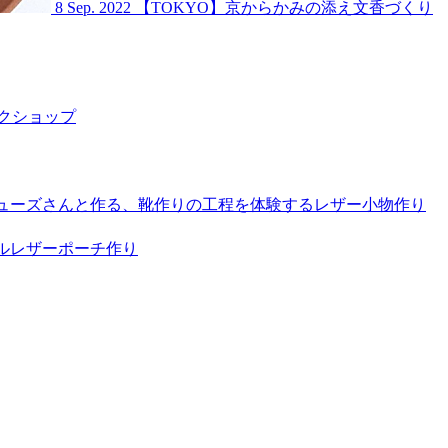
8 Sep. 2022
【TOKYO】京からかみの添え文香づくり
クショップ
シューズさんと作る、靴作りの工程を体験するレザー小物作り
ナルレザーポーチ作り