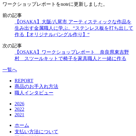
ワークショップレポートをnoteに更新しました。
前の記事
【OSAKA】大阪/八尾市 アーティスティックな作品を
生み出す金属職人に学ぶ。“ステンレス板を打ち出して
作る【オリジナルバングル作り】“
次の記事
【OSAKA】ワークショップレポート 奈良県東吉野
村 スツールキットで椅子を家具職人と一緒に作る
一覧へ
REPORT
商品のお手入れ方法
職人インタビュー
2026
2022
2021
ホーム
支払い方法について